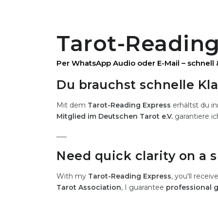
Tarot-Reading
Per WhatsApp Audio oder E-Mail – schnell 
Du brauchst schnelle Kl
Mit dem
Tarot-Reading Express
erhältst du i
Mitglied im Deutschen Tarot e.V.
garantiere ic
___
Need quick clarity on a s
With my
Tarot-Reading Express
, you'll receiv
Tarot Association
, I guarantee
professional 