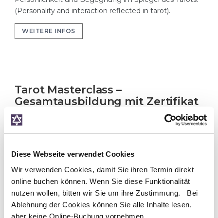
(Personality and interaction reflected in tarot).
WEITERE INFOS
Tarot Masterclass –
Gesamtausbildung mit Zertifikat
Alle 6 Module kompakt buchen – mit 100 €
Preisvorteil! (Book all 6 modules as a compact
full program – with certification & 100 € price
Diese Webseite verwendet Cookies
advantage)
Wir verwenden Cookies, damit Sie ihren Termin direkt
Deine kompakte, persönliche und fundierte Tarot-
online buchen können. Wenn Sie diese Funktionalität
Ausbildung – Schritt für Schritt. (Your introduction to
nutzen wollen, bitten wir Sie um ihre Zustimmung. Bei
the world of tarot – structured, personal, and practical).
Ablehnung der Cookies können Sie alle Inhalte lesen,
WEITERE INFOS
aber keine Online-Buchung vornehmen.