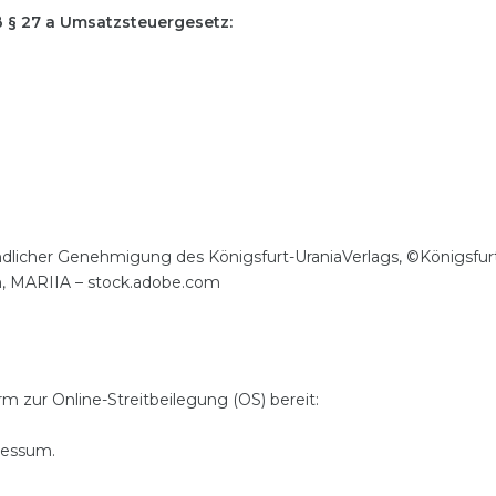
§ 27 a Umsatzsteuergesetz:
undlicher Genehmigung des Königsfurt-UraniaVerlags, ©Königsfurt
n, MARIIA – stock.adobe.com
m zur Online-Streitbeilegung (OS) bereit:
ressum.